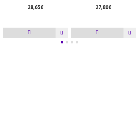
28,65€
27,80€
# 4 ΛΟΓΟΙ ΓΙΑ ΝΑ ΜΑΣ ΕΠΙΛΕΞΕΤΕ
ΓΡΗΓΟΡΗ ΔΙΑΝΟΜΗ ΠΡΟΪΟΝΤΩΝ
ΔΩΡΕΑΝ ΜΕΤΑΦΟΡΙΚΑ ΓΙΑ ΑΓΟΡΕΣ ΑΝΩ ΤΩΝ 70€
ΕΥΚΟΛΗ ΕΠΙΣΤΡΟΦΗ ΠΡΟΪΟΝΤΩΝ